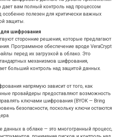
Это дает вам полный контроль над процессом
д особенно полезен для критически важных
ой защиты.
 для шифрования
твуют сторонние решения, которые предлагают
ия. Программное обеспечение вроде VeraCrypt
айлы перед их загрузкой в облако. Это
стандартных механизмов шифрования,
ает больший контроль над защитой данных.
фрования напрямую зависит от того, как
ачные провайдеры предоставляют возможность
правлять ключами шифрования (BYOK — Bring
ровень безопасности, поскольку ключи остаются
ера.
 данных в облаке — это многогранный процесс,
струментов, понимание рисков и контроль над