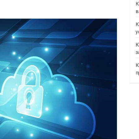
К
в
К
у
К
з
К
п