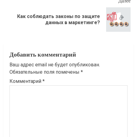
Далее
Как соблюдать законы по защите
Следующая
данных в маркетинге?
запись:
Добавить комментарий
Ваш адрес email не будет опубликован.
Обязательные поля помечены
*
Комментарий
*