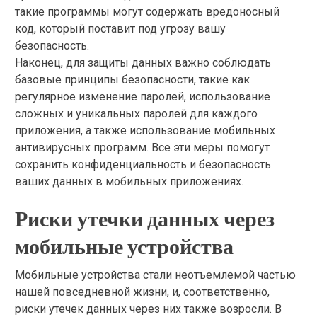
такие программы могут содержать вредоносный
код, который поставит под угрозу вашу
безопасность.
Наконец, для защиты данных важно соблюдать
базовые принципы безопасности, такие как
регулярное изменение паролей, использование
сложных и уникальных паролей для каждого
приложения, а также использование мобильных
антивирусных программ. Все эти меры помогут
сохранить конфиденциальность и безопасность
ваших данных в мобильных приложениях.
Риски утечки данных через
мобильные устройства
Мобильные устройства стали неотъемлемой частью
нашей повседневной жизни, и, соответственно,
риски утечек данных через них также возросли. В