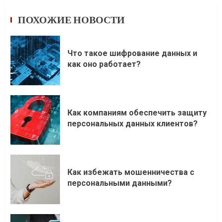
ПОХОЖИЕ НОВОСТИ
Что такое шифрование данных и
как оно работает?
Как компаниям обеспечить защиту
персональных данных клиентов?
Как избежать мошенничества с
персональными данными?