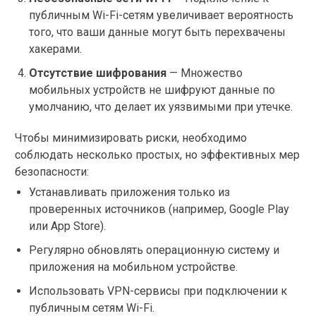
публичным Wi-Fi-сетям увеличивает вероятность
того, что ваши данные могут быть перехвачены
хакерами.
Отсутствие шифрования
— Множество
мобильных устройств не шифруют данные по
умолчанию, что делает их уязвимыми при утечке.
Чтобы минимизировать риски, необходимо
соблюдать несколько простых, но эффективных мер
безопасности:
Устанавливать приложения только из
проверенных источников (например, Google Play
или App Store).
Регулярно обновлять операционную систему и
приложения на мобильном устройстве.
Использовать VPN-сервисы при подключении к
публичным сетям Wi-Fi.