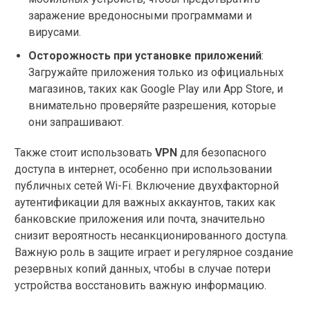
заражение вредоносными программами и
вирусами.
Осторожность при установке приложений
:
Загружайте приложения только из официальных
магазинов, таких как Google Play или App Store, и
внимательно проверяйте разрешения, которые
они запрашивают.
Также стоит использовать
VPN
для безопасного
доступа в интернет, особенно при использовании
публичных сетей Wi-Fi. Включение двухфакторной
аутентификации для важных аккаунтов, таких как
банковские приложения или почта, значительно
снизит вероятность несанкционированного доступа.
Важную роль в защите играет и регулярное создание
резервных копий данных, чтобы в случае потери
устройства восстановить важную информацию.