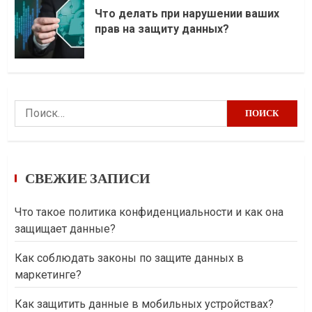
Что делать при нарушении ваших
прав на защиту данных?
Найти:
СВЕЖИЕ ЗАПИСИ
Что такое политика конфиденциальности и как она
защищает данные?
Как соблюдать законы по защите данных в
маркетинге?
Как защитить данные в мобильных устройствах?