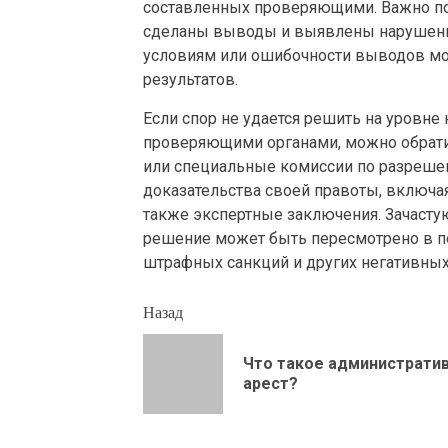
составленных проверяющими. Важно пон
сделаны выводы и выявлены нарушения
условиям или ошибочности выводов мо
результатов.
Если спор не удается решить на уровне
проверяющими органами, можно обратит
или специальные комиссии по разреше
доказательства своей правоты, включая
также экспертные заключения. Зачасту
решение может быть пересмотрено в по
штрафных санкций и других негативных
Продолжить
Назад
чтение
Что такое администрати
арест?