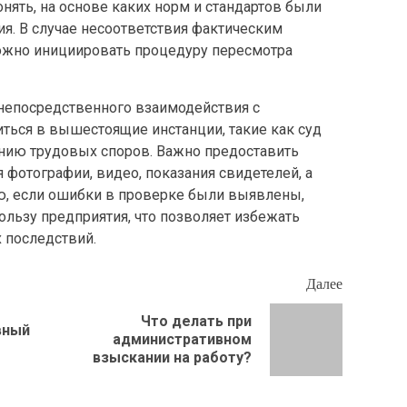
ять, на основе каких норм и стандартов были
. В случае несоответствия фактическим
жно инициировать процедуру пересмотра
 непосредственного взаимодействия с
ься в вышестоящие инстанции, такие как суд
нию трудовых споров. Важно предоставить
 фотографии, видео, показания свидетелей, а
ю, если ошибки в проверке были выявлены,
льзу предприятия, что позволяет избежать
 последствий.
Далее
Что делать при
вный
Предыдущая
Следующая
административном
запись:
запись:
взыскании на работу?