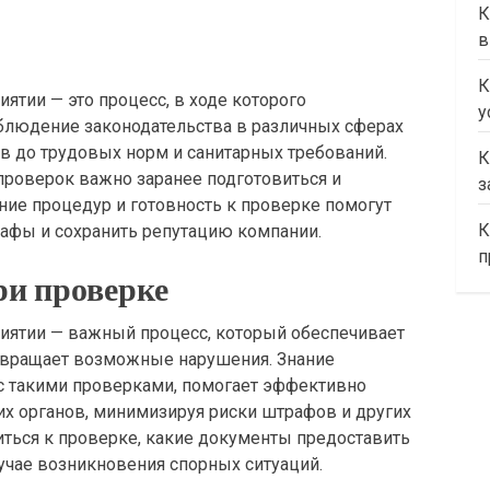
К
в
К
тии — это процесс, в ходе которого
у
людение законодательства в различных сферах
тв до трудовых норм и санитарных требований.
К
роверок важно заранее подготовиться и
з
ание процедур и готовность к проверке помогут
К
афы и сохранить репутацию компании.
п
ри проверке
иятии — важный процесс, который обеспечивает
твращает возможные нарушения. Знание
с такими проверками, помогает эффективно
х органов, минимизируя риски штрафов и других
иться к проверке, какие документы предоставить
учае возникновения спорных ситуаций.